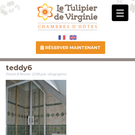
RÉSERVER MAINTENANT
teddy6
Posté
8 février 2018
par
olivgraphic