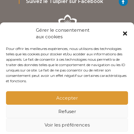
Suivez le Tulipier sur Facebook
Gérer le consentement
aux cookies
Pour offrir les meilleures expériences, nous utilisons des technologies
3 Rue Des Ecoles 41140 Noyers-sur-Cher Loir-et-
telles que les cookies pour stocker et/ou accéder aux informations des
Cher - France
appareils. Le fait de consentir à ces technologies nous permettra de
traiter des données telles que le comportement de navigation ou les ID
09 50 75 50 56 / 06 64 25 96 53‬
uniques sur ce site. Le fait de ne pas consentir ou de retirer son
consentement peut avoir un effet négatif sur certaines caractéristiques
Nous contacter
et fonctions.
Accepter
Conditions générales de ventes
Refuser
Politique de confidentialité
Mentions légales
Voir les préférences
olivgraphic.com