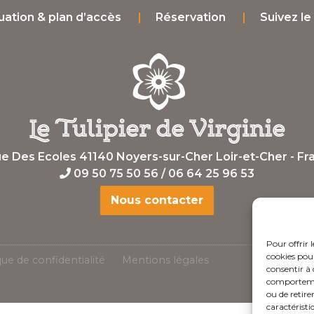
uation & plan d’accès
Réservation
Suivez le
ue Des Ecoles 41140 Noyers-sur-Cher Loir-et-Cher - Fr
09 50 75 50 56 / 06 64 25 96 53‬
Nous contacter
Pour offrir 
cookies pour
que de confidentialité
Mentions légales
consentir à 
comportement
ou de retire
caractéristi