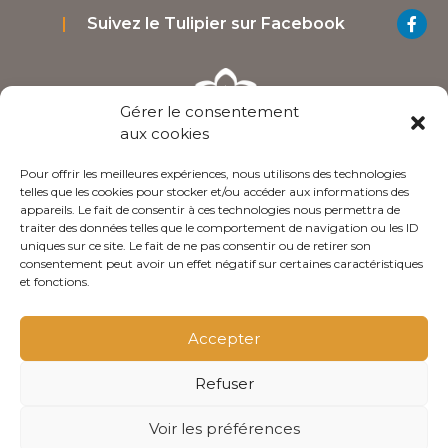
Suivez le Tulipier sur Facebook
Gérer le consentement
aux cookies
Pour offrir les meilleures expériences, nous utilisons des technologies
3 Rue Des Ecoles 41140 Noyers-sur-Cher Loir-et-
telles que les cookies pour stocker et/ou accéder aux informations des
appareils. Le fait de consentir à ces technologies nous permettra de
Cher - France
traiter des données telles que le comportement de navigation ou les ID
09 50 75 50 56 / 06 64 25 96 53‬
uniques sur ce site. Le fait de ne pas consentir ou de retirer son
consentement peut avoir un effet négatif sur certaines caractéristiques
Nous contacter
et fonctions.
Accepter
Conditions générales de ventes
Refuser
Politique de confidentialité
Mentions légales
Voir les préférences
olivgraphic.com