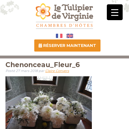
RÉSERVER MAINTENANT
Chenonceau_Fleur_6
Posté
27 mars 2018
par
Claire Convers