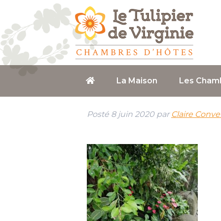
La Maison
Les Cham
Posté
8 juin 2020
par
Claire Conve