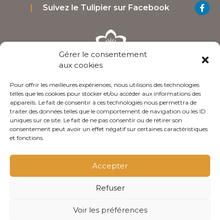
Suivez le Tulipier sur Facebook
Gérer le consentement
aux cookies
Pour offrir les meilleures expériences, nous utilisons des technologies
3 Rue Des Ecoles 41140 Noyers-sur-Cher Loir-et-
telles que les cookies pour stocker et/ou accéder aux informations des
Cher - France
appareils. Le fait de consentir à ces technologies nous permettra de
traiter des données telles que le comportement de navigation ou les ID
09 50 75 50 56 / 06 64 25 96 53‬
uniques sur ce site. Le fait de ne pas consentir ou de retirer son
consentement peut avoir un effet négatif sur certaines caractéristiques
Nous contacter
et fonctions.
Accepter
Conditions générales de ventes
Refuser
Politique de confidentialité
Mentions légales
Voir les préférences
olivgraphic.com