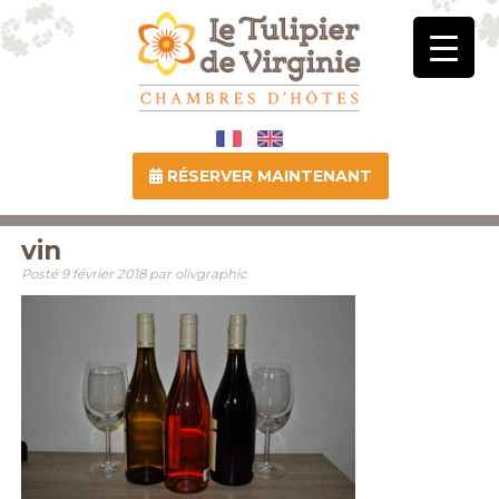
RÉSERVER MAINTENANT
vin
Posté
9 février 2018
par
olivgraphic